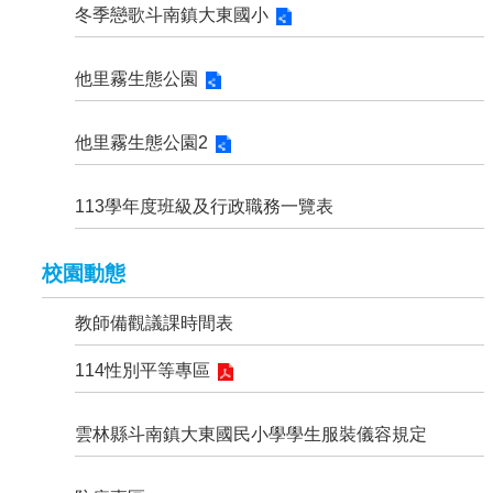
冬季戀歌斗南鎮大東國小
畫
健
他里霧生態公園
康
促
進
他里霧生態公園2
專
區
113學年度班級及行政職務一覽表
回
首
頁
校園動態
網
教師備觀議課時間表
站
導
114性別平等專區
覽
雲
雲林縣斗南鎮大東國民小學學生服裝儀容規定
林
縣
教