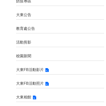
防疫專區
育
網
大東公告
大
東
舊
教育處公告
網
站
活動剪影
大
東
校園新聞
FB
學
大東FB活動影片
務
系
統
大東FB活動照片
百
周
大東相館
年
紀