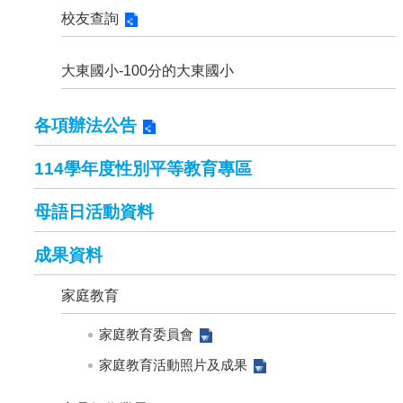
念
校友查詢
特
刊
大東國小-100分的大東國小
網
站
各項辦法公告
資
料
開
114學年度性別平等教育專區
放
宣
母語日活動資料
告
成果資料
隱
私
權
家庭教育
宣
告
家庭教育委員會
家庭教育活動照片及成果
資
訊