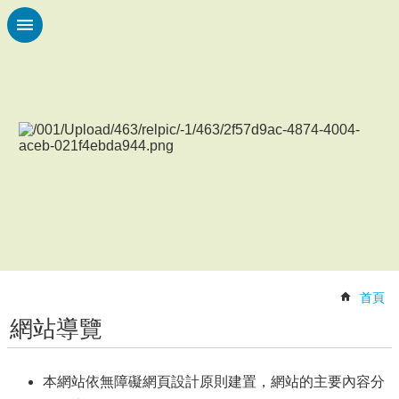
跳到主要內容區塊
進
階
搜
尋
認
識
本
校
校
園
動
首頁
態
網站導覽
各
項
辦
本網站依無障礙網頁設計原則建置，網站的主要內容分
法