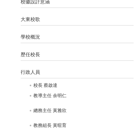
資
校徽設計意涵
料
成
大東校歌
果
資
學校概況
料
食
歷任校長
農
教
育
行政人員
線
校長 蔡啟達
上
電
教導主任 余明仁
子
書
總務主任 黃雅欣
100
周
教務組長 黃暄育
年
紀