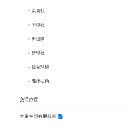
停
課
桌遊社
不
停
羽球社
學
(班
級
田徑隊
課
表)
籃球社
學
綜合球類
習
網
站
課後扶助
英
語
交通位置
口
說
展
大東生態有機校園
能
計