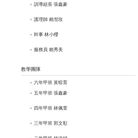
訓導組長 張鑫豪
念
特
刊
護理師 賴湉玫
校
幹事 林小櫻
務
E
化
服務員 賴秀美
宣
導
教學團隊
網
站
六年甲班 黃暄育
科
五年甲班 張鑫豪
技
新
四年甲班 林佩萱
樂
園
三年甲班 郭文彰
教
職