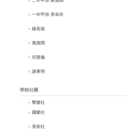
二年甲班 林淑娟
員
專
一年甲班 李幸玲
用
114
鐘長振
學
年
詹惠閔
度
課
程
邱惠倫
計
畫
謝東明
115
學
學校社團
年
度
擊樂社
課
程
國樂社
計
畫
美術社