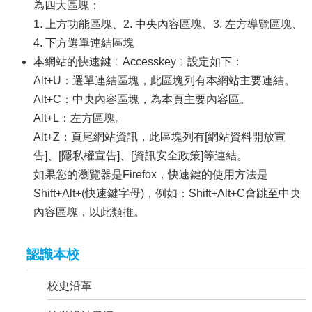
為四大區塊：
公
1. 上方功能區塊、2. 中央內容區塊、3. 左方導覽區塊、
告
4. 下方選單連結區塊
114
本網站的快速鍵﹝Accesskey﹞設定如下：
學
Alt+U：選單連結區塊，此區塊列有本網站主要連結。
年
度
Alt+C：中央內容區塊，為本頁主要內容區。
性
Alt+L：左方區塊。
別
Alt+Z：頁尾網站資訊，此區塊列有[網站資料開放宣
平
等
告]、[隱私權宣告]、[資訊安全政策]等連結。
教
如果您的瀏覽器是Firefox，快速鍵的使用方法是
育
Shift+Alt+(快速鍵字母)，例如：Shift+Alt+C會跳至中央
專
內容區塊，以此類推。
區
母
認識本校
語
日
活
校史沿革
動