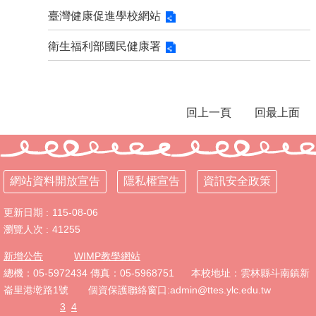
臺灣健康促進學校網站
衛生福利部國民健康署
回上一頁
回最上面
網站資料開放宣告
隱私權宣告
資訊安全政策
更新日期
115-08-06
瀏覽人次
41255
新增公告
WIMP教學網站
總機：05-5972434 傳真：05-5968751 本校地址：雲林縣斗南鎮新
崙里港墘路1號 個資保護聯絡窗口:admin@ttes.ylc.edu.tw
3
4