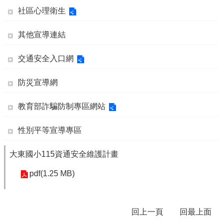
公
社區心理衛生
告
其他宣導連結
114
學
年
交通安全入口網
度
性
防災宣導網
別
平
教育部詐騙防制專區網站
等
教
性別平等宣導專區
育
專
區
大東國小115資通安全維護計畫
母
pdf(1.25 MB)
語
日
活
回上一頁
回最上面
動