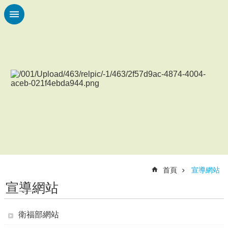
跳到主要內容區塊
進
階
搜
尋
認
識
本
校
校
園
動
首頁
宣導網站
態
宣導網站
各
項
衛福部網站
辦
法