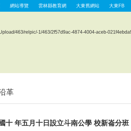
頁
網站導覽
雲林縣教育網
大東舊網站
大東FB
沿革
民國十 年五月十日設立斗南公學 校新崙分