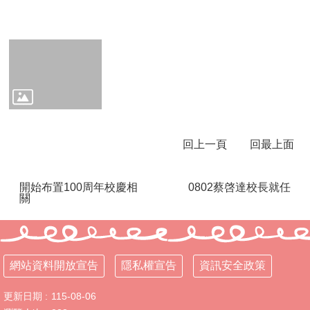
公
告
114
學
年
度
性
別
平
回上一頁
回最上面
等
教
育
開始布置100周年校慶相
0802蔡啓達校長就任
專
關
區
母
語
網站資料開放宣告
隱私權宣告
資訊安全政策
日
活
更新日期
115-08-06
動