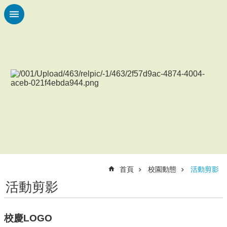
跳到主要內容區塊
進
階
搜
尋
認
識
本
校
校
園
動
首頁
校園動態
活動剪影
態
活動剪影
各
項
辦
校慶LOGO
法